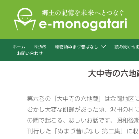
コ
ン
テ
ン
ツ
へ
ホーム
NEWS
絵物語ぬまづ昔ばなし
読み聞かせ
ス
お問い合わせ
キ
ッ
プ
大中寺の六地
第六巻の「大中寺の六地蔵」は金岡地区
むかし大変な飢饉があった頃、沢田の村
の間で起こる、悲しいお話です。昭和後
刊行した「ぬまづ昔ばなし 第二集」に