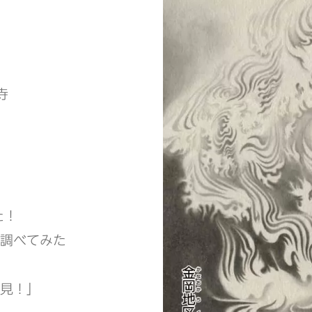
。
寺
」
た！
調べてみた
見！」