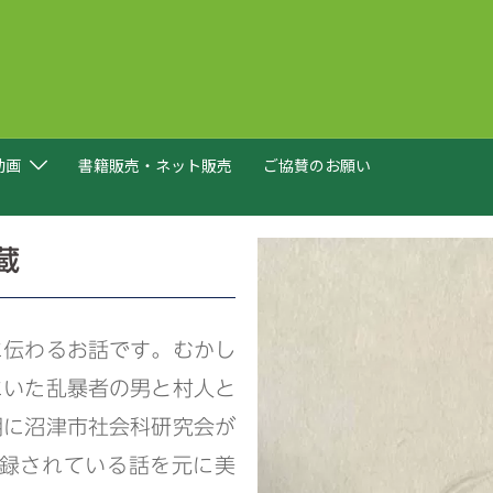
動画
書籍販売・ネット販売
ご協賛のお願い
蔵
に伝わるお話です。むかし
にいた乱暴者の男と村人と
期に沼津市社会科研究会が
収録されている話を元に
美