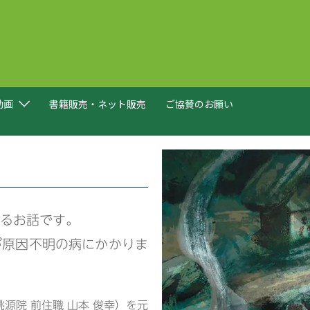
動画
書籍販売・ネット販売
ご協賛のお願い
るお話です。
が原因不明の病にかかりま
源院 前住職 山本 俊幸）を元