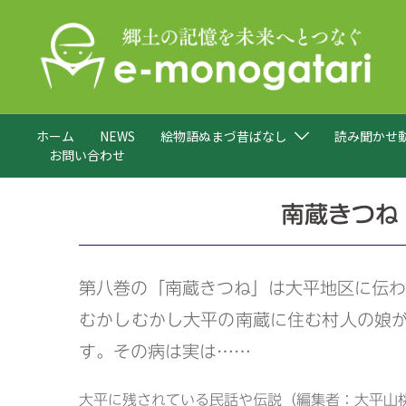
コ
ン
テ
ン
ツ
へ
ホーム
NEWS
絵物語ぬまづ昔ばなし
読み聞かせ
ス
お問い合わせ
キ
ッ
プ
南蔵きつね
第八巻の「南蔵きつね」は大平地区に伝わ
むかしむかし大平の南蔵に住む村人の娘
す。その病は実は……
大平に残されている民話や伝説（編集者：大平山桃