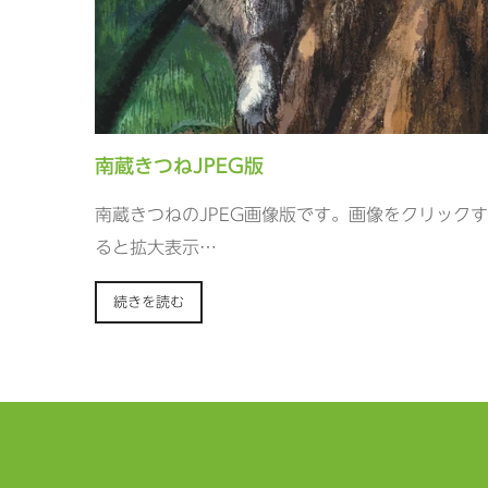
南蔵きつねJPEG版
南蔵きつねのJPEG画像版です。画像をクリックす
ると拡大表示…
続きを読む