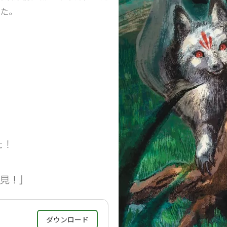
した。
」
た！
見！」
ダウンロード