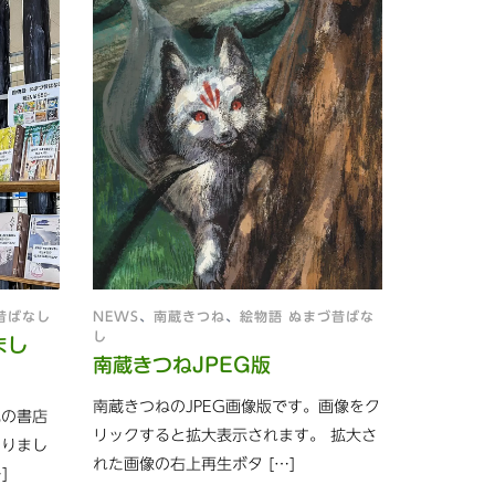
昔ばなし
NEWS
、
南蔵きつね
、
絵物語 ぬまづ昔ばな
し
まし
南蔵きつねJPEG版
南蔵きつねのJPEG画像版です。画像をク
記の書店
リックすると拡大表示されます。 拡大さ
なりまし
れた画像の右上再生ボタ […]
]