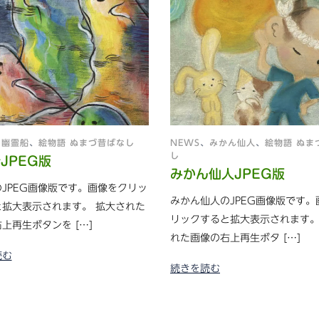
、
幽霊船
、
絵物語 ぬまづ昔ばなし
NEWS
、
みかん仙人
、
絵物語 ぬま
し
JPEG版
みかん仙人JPEG版
JPEG画像版です。画像をクリッ
みかん仙人のJPEG画像版です。
と拡大表示されます。 拡大された
リックすると拡大表示されます。
上再生ボタンを […]
れた画像の右上再生ボタ […]
読む
続きを読む