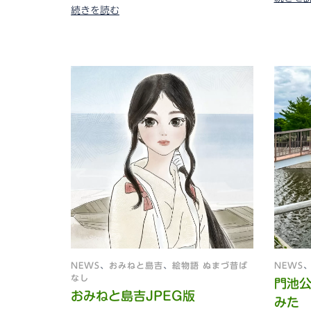
続きを読む
NEWS
、
おみねと島吉
、
絵物語 ぬまづ昔ば
NEWS
なし
門池
おみねと島吉JPEG版
みた