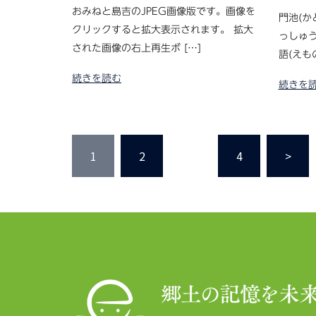
おみねと島吉のJPEG画像版です。画像を
門池(か
クリックすると拡大表示されます。 拡大
っしゅう
された画像の右上再生ボ […]
語(えも
続きを読む
続きを
投
1
2
…
4
>
稿
の
ペ
ー
ジ