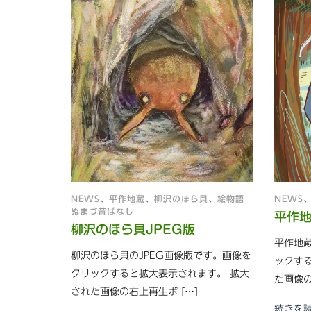
NEWS
、
平作地蔵
、
柳沢のほら貝
、
絵物語
NEWS
ぬまづ昔ばなし
平作地
柳沢のほら貝JPEG版
平作地蔵
柳沢のほら貝のJPEG画像版です。画像を
ックす
クリックすると拡大表示されます。 拡大
た画像の
された画像の右上再生ボ […]
続きを