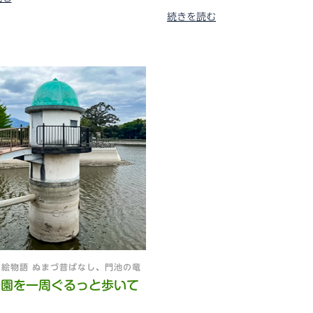
続きを読む
、
絵物語 ぬまづ昔ばなし
、
門池の竜
公園を一周ぐるっと歩いて