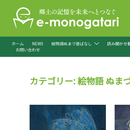
コ
ン
テ
ン
ツ
へ
ホーム
NEWS
絵物語ぬまづ昔ばなし
読み聞かせ
ス
お問い合わせ
キ
ッ
プ
カテゴリー:
絵物語 ぬま