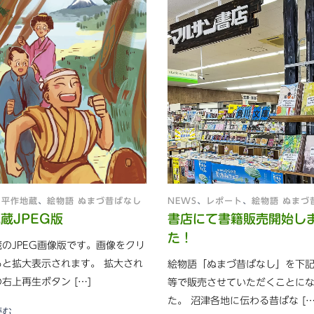
、
平作地蔵
、
絵物語 ぬまづ昔ばなし
NEWS
、
レポート
、
絵物語 ぬまづ
蔵JPEG版
書店にて書籍販売開始し
た！
のJPEG画像版です。画像をクリ
ると拡大表示されます。 拡大され
絵物語「ぬまづ昔ばなし」を下
右上再生ボタン […]
等で販売させていただくことに
た。 沼津各地に伝わる昔ばな […
読む