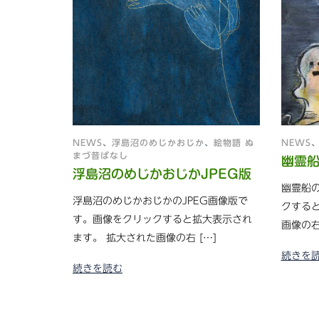
NEWS
、
浮島沼のめじかおじか
、
絵物語 ぬ
NEWS
まづ昔ばなし
幽霊船
浮島沼のめじかおじかJPEG版
幽霊船の
浮島沼のめじかおじかのJPEG画像版で
クする
す。画像をクリックすると拡大表示され
画像の右
ます。 拡大された画像の右 […]
続きを
続きを読む