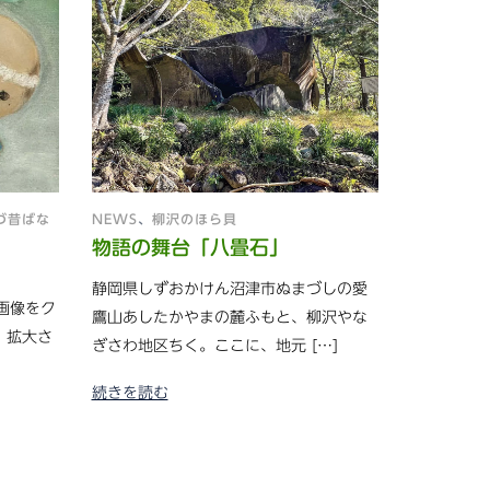
づ昔ばな
NEWS
、
柳沢のほら貝
物語の舞台「八畳石」
静岡県しずおかけん沼津市ぬまづしの愛
画像をク
鷹山あしたかやまの麓ふもと、柳沢やな
 拡大さ
ぎさわ地区ちく。ここに、地元 […]
続きを読む