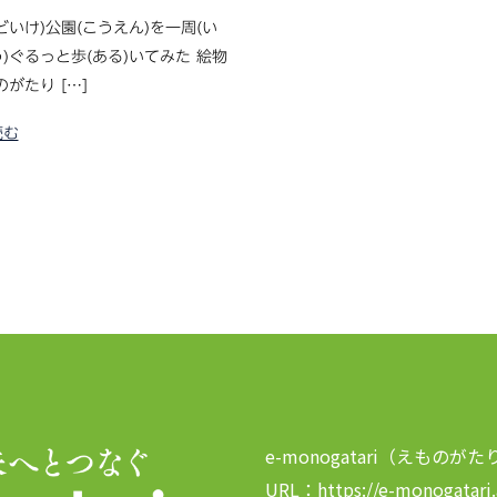
どいけ)公園(こうえん)を一周(い
)ぐるっと歩(ある)いてみた 絵物
のがたり […]
読む
e-monogatari（えものがた
URL：https://e-monogatari.