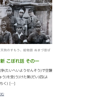
、
天狗のすもう
、
絵物語 ぬまづ昔ば
新 こぼれ話 その一
争(たいへいようせんそう)で空襲
ゅう)を受(う)けた第(だい)四(よ
ちく) […]
読む