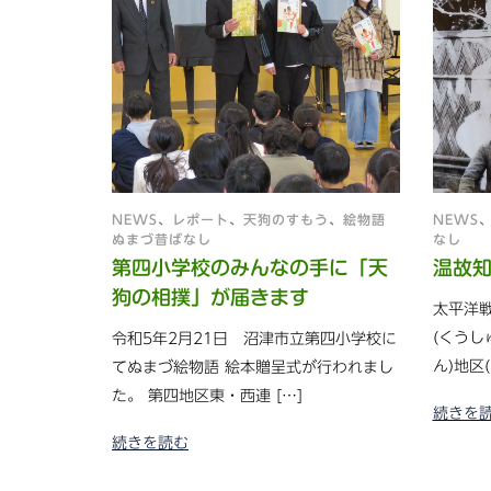
NEWS
、
レポート
、
天狗のすもう
、
絵物語
NEWS
ぬまづ昔ばなし
なし
第四小学校のみんなの手に「天
温故知
狗の相撲」が届きます
太平洋戦
(くうし
令和5年2月21日 沼津市立第四小学校に
ん)地区(
てぬまづ絵物語 絵本贈呈式が行われまし
た。 第四地区東・西連 […]
続きを
続きを読む