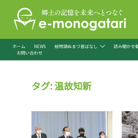
コ
ン
テ
ン
ツ
へ
ホーム
NEWS
絵物語ぬまづ昔ばなし
読み聞かせ
ス
お問い合わせ
キ
ッ
プ
タグ:
温故知新