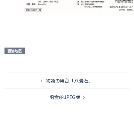
西浦地区
投
物語の舞台「八畳石」
稿
幽霊船JPEG版
ナ
ビ
ゲ
ー