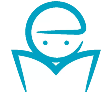
シ
ョ
ン