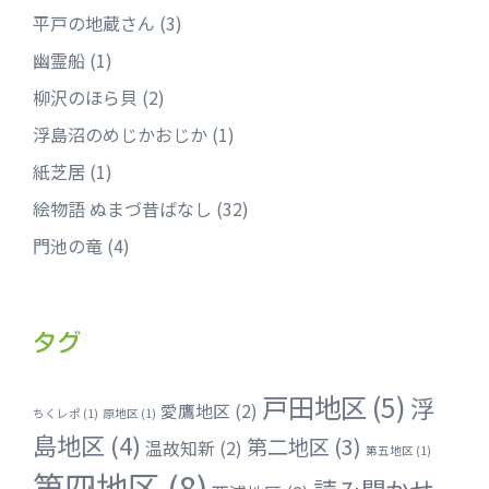
平戸の地蔵さん
(3)
幽霊船
(1)
柳沢のほら貝
(2)
浮島沼のめじかおじか
(1)
紙芝居
(1)
絵物語 ぬまづ昔ばなし
(32)
門池の竜
(4)
タグ
戸田地区
(5)
浮
愛鷹地区
(2)
ちくレポ
(1)
原地区
(1)
島地区
(4)
第二地区
(3)
温故知新
(2)
第五地区
(1)
第四地区
(8)
読み聞かせ