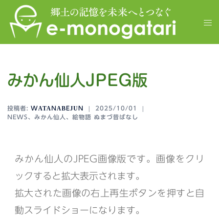
コ
ン
ト
テ
グ
ン
ル
ツ
メ
へ
ニ
ス
みかん仙人JPEG版
ュ
キ
ー
ッ
プ
投稿者:
WATANABEJUN
2025/10/01
NEWS
、
みかん仙人
、
絵物語 ぬまづ昔ばなし
みかん仙人のJPEG画像版です。
画像をクリ
ックすると拡大表示されます。
拡大された画像の右上再生ボタンを押すと自
動スライドショーになります。