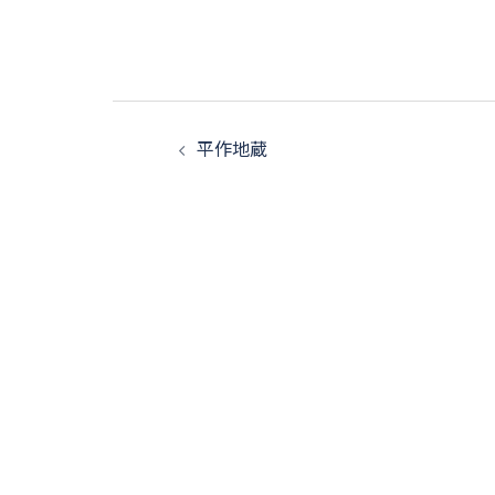
投
平作地蔵
稿
ナ
ビ
ゲ
ー
シ
ョ
ン