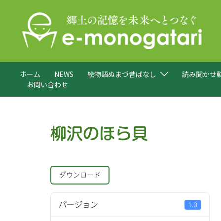
コ
ン
テ
ン
ツ
へ
ホーム
NEWS
絵物語ぬまづ昔ばなし
読み聞かせ
ス
お問い合わせ
キ
ッ
プ
柳沢のほら貝
ダウンロード
バージョン
1.0