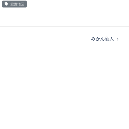
愛鷹地区
みかん仙人