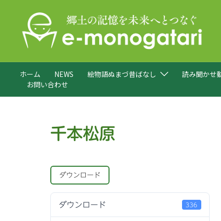
コ
ン
テ
ン
ツ
へ
ホーム
NEWS
絵物語ぬまづ昔ばなし
読み聞かせ
ス
お問い合わせ
キ
ッ
プ
千本松原
ダウンロード
ダウンロード
336