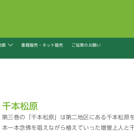
動画
書籍販売・ネット販売
ご協賛のお願い
千本松原
第三巻の「千本松原」は第二地区にある千本松原
本一本念佛を唱えながら植えていった増誉上人と