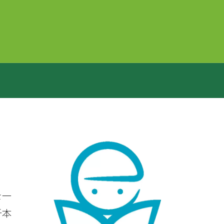
を一
千本