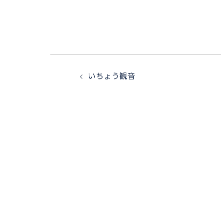
投
いちょう観音
稿
ナ
ビ
ゲ
ー
シ
ョ