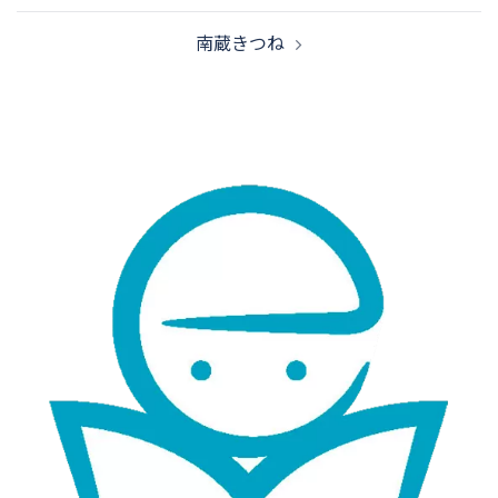
稿
南蔵きつね
ナ
ビ
ゲ
ー
シ
ョ
ン