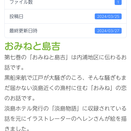
ファイル数
1
投稿日
2024/03/25
最終更新日時
2024/03/27
おみねと島吉
第七巻の「おみねと島吉」は内浦地区に伝わるお
話です。
黒船来航で江戸が大騒ぎのころ、そんな騒ぎもま
だ届かない淡島近くの漁村に住む「おみね」の恋
のお話です。
淡島ホテル発行の「淡島物語」に収録されている
話を元に
イラストレーターのヘレンさんが絵を描
きました。