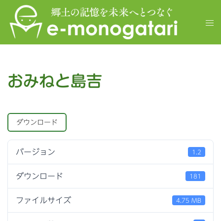
コ
ン
ト
テ
グ
ン
ル
ツ
メ
へ
ニ
ス
おみねと島吉
ュ
キ
ー
ッ
プ
ダウンロード
バージョン
1.2
ダウンロード
181
ファイルサイズ
4.75 MB